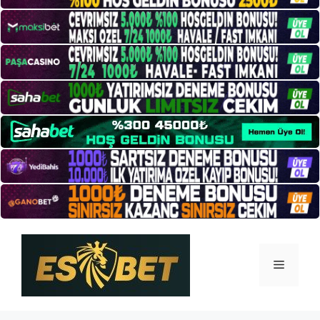
İçeriğe
atla
Menü