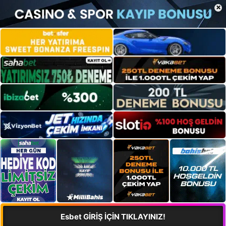
×
Esbet GİRİŞ İÇİN TIKLAYINIZ!