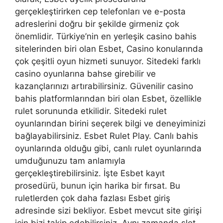
gerçekleştirirken cep telefonları ve e-posta
adreslerini doğru bir şekilde girmeniz çok
önemlidir. Türkiye’nin en yerleşik casino bahis
sitelerinden biri olan Esbet, Casino konularında
çok çeşitli oyun hizmeti sunuyor. Sitedeki farklı
casino oyunlarına bahse girebilir ve
kazançlarınızı artırabilirsiniz. Güvenilir casino
bahis platformlarından biri olan Esbet, özellikle
rulet sorununda etkilidir. Sitedeki rulet
oyunlarından birini seçerek bilgi ve deneyiminizi
bağlayabilirsiniz. Esbet Rulet Play. Canlı bahis
oyunlarında olduğu gibi, canlı rulet oyunlarında
umduğunuzu tam anlamıyla
gerçekleştirebilirsiniz. İşte Esbet kayıt
prosedürü, bunun için harika bir fırsat. Bu
ruletlerden çok daha fazlası Esbet giriş
adresinde sizi bekliyor. Esbet mevcut site girişi