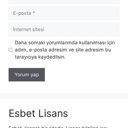
E-
posta
İnternet
sitesi
Daha sonraki yorumlarımda kullanılması için
adım, e-posta adresim ve site adresim bu
tarayıcıya kaydedilsin.
Esbet Lisans