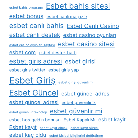
Esbet bahis sitesi
esbet bahis programı
esbet bonus
esbet canli maç izle
esbet canlı bahis
Esbet Canlı Casino
esbet canlı destek
esbet casino oyunları
esbet casino sitesi
esbet casino oyunları sayfası
esbet com
esbet destek hattı
esbet giris adresi
esbet girisi
esbet giris twitter
esbet giris yap
Esbet Giriş
esbet girişi güvenli mi
Esbet Güncel
esbet güncel adres
esbet güncel adresi
esbet güvenilirlik
esbet güvenlir mi
esbet güvenilir teknoloji
esbet kayit
esbet hoş geldin bonusu
Esbet Kapalı Mı
Esbet kayıt
esbet kayıt olmak
esbet kayıt süreci
esbet kaç oldu
esbet kişisel bilgilerini değiştirme