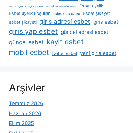
Esbet üyelik
esbet çevrimiçi casino
esbet üye endişeleri
Esbet üyelik koşulları
Esbet şikayet
esbet şans oyunu
giris adresi esbet
giris esbet
esbet şikayeti
giris yap esbet
güncel adresi esbet
kayit esbet
güncel esbet
mobil esbet
yeni giris esbet
twitter esbet
Arşivler
Temmuz 2026
Haziran 2026
Ekim 2025