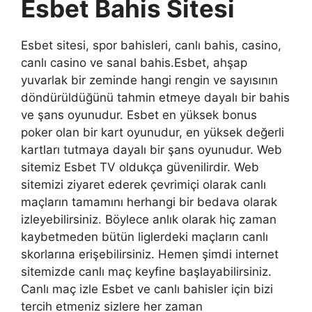
Esbet Bahis Sitesi
Esbet sitesi, spor bahisleri, canlı bahis, casino,
canlı casino ve sanal bahis.Esbet, ahşap
yuvarlak bir zeminde hangi rengin ve sayısının
döndürüldüğünü tahmin etmeye dayalı bir bahis
ve şans oyunudur. Esbet en yüksek bonus
poker olan bir kart oyunudur, en yüksek değerli
kartları tutmaya dayalı bir şans oyunudur. Web
sitemiz Esbet TV oldukça güvenilirdir. Web
sitemizi ziyaret ederek çevrimiçi olarak canlı
maçların tamamını herhangi bir bedava olarak
izleyebilirsiniz. Böylece anlık olarak hiç zaman
kaybetmeden bütün liglerdeki maçların canlı
skorlarına erişebilirsiniz. Hemen şimdi internet
sitemizde canlı maç keyfine başlayabilirsiniz.
Canlı maç izle Esbet ve canlı bahisler için bizi
tercih etmeniz sizlere her zaman