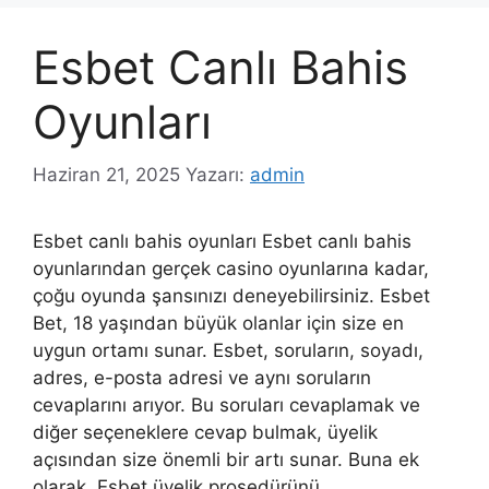
Esbet Canlı Bahis
Oyunları
Haziran 21, 2025
Yazarı:
admin
Esbet canlı bahis oyunları Esbet canlı bahis
oyunlarından gerçek casino oyunlarına kadar,
çoğu oyunda şansınızı deneyebilirsiniz. Esbet
Bet, 18 yaşından büyük olanlar için size en
uygun ortamı sunar. Esbet, soruların, soyadı,
adres, e-posta adresi ve aynı soruların
cevaplarını arıyor. Bu soruları cevaplamak ve
diğer seçeneklere cevap bulmak, üyelik
açısından size önemli bir artı sunar. Buna ek
olarak, Esbet üyelik prosedürünü