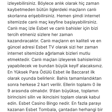
izleyebilirsiniz. Böylece anlık olarak hiç zaman
kaybetmeden bütün liglerdeki maçların canlı
skorlarına erişebilirsiniz. Hemen şimdi internet
sitemizde canlı maç keyfine başlayabilirsiniz.
Canlı maç izle Esbet ve canlı bahisler için bizi
tercih etmeniz sizlere her zaman
kazandıracaktır. Canlı maçların en kaliteli ve en
güncel adresi Esbet TV olarak sizi her zaman
internet sitemizde ağırlamak bizleri mutlu
etmektedir. Canlı maçları izleyerek bahislerinizi
yapabilecek ve bundan büyük keyif alacaksınız.
En Yüksek Para Ödülü Esbet ile Baccarat ilk
olarak oyunda belirlenir. Bahis tamamlandıktan
sonra herkese 2 kart verilir. Ellerin toplamı 0 ile
9 arasında olmalıdır. 9’dan büyükse, toplamın
birincisini silin ve ikincisini toplam olarak kabul
edin. Esbet Casino Bingo nedir. En fazla parayı
kazanan Esbet Tombala, çantadan herhangi bir