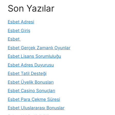
Son Yazılar
Esbet Adresi
Esbet Giriş
Esbet
Esbet Gerçek Zamanlı Oyunlar
Esbet Lisans Sorumluluğu
Esbet Adres Duyurusu
Esbet Tatil Desteği
Esbet Üyelik Bonusları
Esbet Casino Sonuçları
Esbet Para Çekme Süresi
Esbet Uluslararası Bonuslar