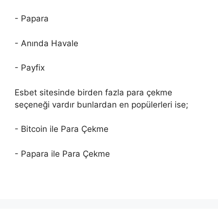
- Papara
- Anında Havale
- Payfix
Esbet sitesinde birden fazla para çekme
seçeneği vardır bunlardan en popülerleri ise;
- Bitcoin ile Para Çekme
- Papara ile Para Çekme