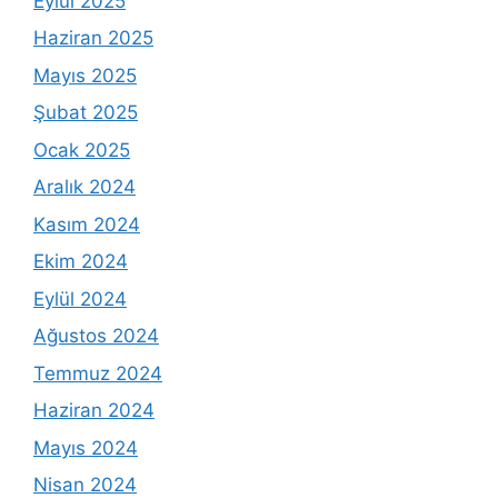
Eylül 2025
Haziran 2025
Mayıs 2025
Şubat 2025
Ocak 2025
Aralık 2024
Kasım 2024
Ekim 2024
Eylül 2024
Ağustos 2024
Temmuz 2024
Haziran 2024
Mayıs 2024
Nisan 2024