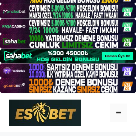
İçeriğe
atla
Menü