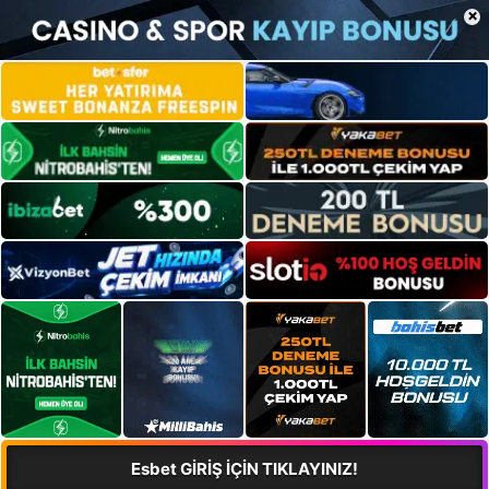
×
Esbet GİRİŞ İÇİN TIKLAYINIZ!