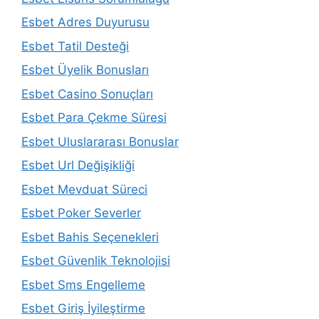
Esbet Adres Duyurusu
Esbet Tatil Desteği
Esbet Üyelik Bonusları
Esbet Casino Sonuçları
Esbet Para Çekme Süresi
Esbet Uluslararası Bonuslar
Esbet Url Değişikliği
Esbet Mevduat Süreci
Esbet Poker Severler
Esbet Bahis Seçenekleri
Esbet Güvenlik Teknolojisi
Esbet Sms Engelleme
Esbet Giriş İyileştirme