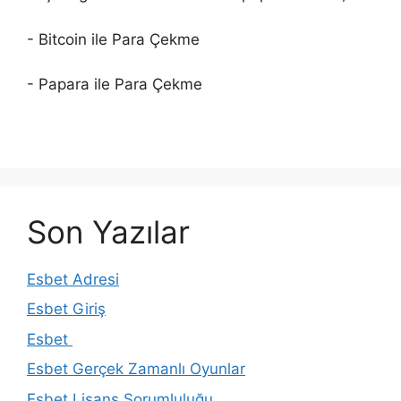
- Bitcoin ile Para Çekme
- Papara ile Para Çekme
Son Yazılar
Esbet Adresi
Esbet Giriş
Esbet
Esbet Gerçek Zamanlı Oyunlar
Esbet Lisans Sorumluluğu