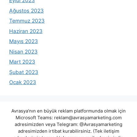
Eylül 2023
Ağustos 2023
Temmuz 2023
Haziran 2023
Mayıs 2023
Nisan 2023
Mart 2023
Şubat 2023
Ocak 2023
Avrasya'nın en büyük reklam platformunda olmak için
Microsoft Teams:
reklam@avrasyamarketing.com
adresimizden veya Telegram: @Avrasyamarketing
adresimizden irtibat kurabilirsiniz. (Tek iletişim