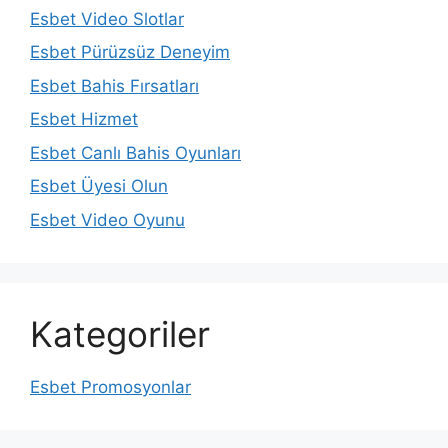
Esbet Video Slotlar
Esbet Pürüzsüz Deneyim
Esbet Bahis Fırsatları
Esbet Hizmet
Esbet Canlı Bahis Oyunları
Esbet Üyesi Olun
Esbet Video Oyunu
Kategoriler
Esbet Promosyonlar