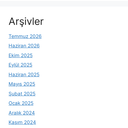
Arşivler
Temmuz 2026
Haziran 2026
Ekim 2025
Eylül 2025
Haziran 2025
Mayıs 2025
Şubat 2025
Ocak 2025
Aralık 2024
Kasım 2024