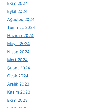
Ekim 2024
Eylül 2024
Ağustos 2024
Temmuz 2024
Haziran 2024
Mayıs 2024
Nisan 2024
Mart 2024
Şubat 2024
Ocak 2024
Aralık 2023
Kasım 2023
Ekim 2023