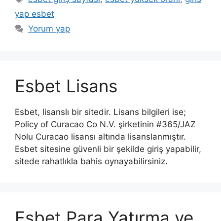
yap esbet
Yorum yap
Esbet Lisans
Esbet, lisanslı bir sitedir. Lisans bilgileri ise;
Policy of Curacao Co N.V. şirketinin #365/JAZ
Nolu Curacao lisansı altında lisanslanmıştır.
Esbet sitesine güvenli bir şekilde giriş yapabilir,
sitede rahatlıkla bahis oynayabilirsiniz.
Esbet Para Yatırma ve