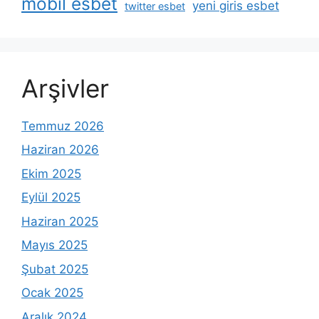
mobil esbet
yeni giris esbet
twitter esbet
Arşivler
Temmuz 2026
Haziran 2026
Ekim 2025
Eylül 2025
Haziran 2025
Mayıs 2025
Şubat 2025
Ocak 2025
Aralık 2024