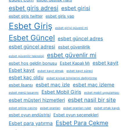
esbet giris adresi
esbet girisi
esbet giris twitter
esbet giris yap
Esbet Giriş
esbet girişi güvenli mi
Esbet Güncel
esbet güncel adres
esbet güncel adresi
esbet güvenilirlik
esbet güvenlir mi
esbet güvenilir teknoloji
esbet kayit
esbet hoş geldin bonusu
Esbet Kapalı Mı
Esbet kayıt
esbet kayıt olmak
esbet kayıt süreci
esbet kaç oldu
esbet kişisel bilgilerini değiştirme
esbet maç izle
esbet maç izleme
esbet lisansı
Esbet Mobil Giriş
esbet menü tasarımı
esbet mobil uygulaması
esbet nasil bir site
esbet müşteri hizmetleri
esbet online casino
esbet oranları
esbet oranları rulet
esbet ortak kaydı
esbet oyun endüstrisi
Esbet oyun seçenekleri
Esbet Para Çekme
Esbet para yatırma