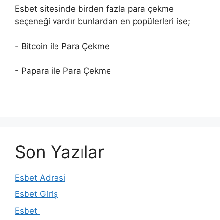
Esbet sitesinde birden fazla para çekme
seçeneği vardır bunlardan en popülerleri ise;
- Bitcoin ile Para Çekme
- Papara ile Para Çekme
Son Yazılar
Esbet Adresi
Esbet Giriş
Esbet