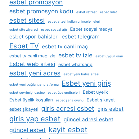
esbet promosyon
esbet promosyon kodu
esbet retreat
esbet rulet
esbet sitesi
esbet sitesi kullanıcı i̇ncelemeleri
Esbet sosyal medya
esbet site ziyareti
esbet sosyal ağı
esbet spor bahisleri
esbet telegram
Esbet TV
esbet tv canli maç
esbet tv izle
esbet tv canli maç izle
esbet uygun oran
Esbet web sitesi
esbet whatsapp
esbet yeni adres
esbet yeni bahis sitesi
Esbet yeni giriş
esbet yeni bağlantısı platformu
Esbet üyelik
esbet çevrimiçi casino
esbet üye endişeleri
Esbet üyelik koşulları
Esbet şikayet
esbet şans oyunu
giris adresi esbet
giris esbet
esbet şikayeti
giris yap esbet
güncel adresi esbet
kayit esbet
güncel esbet