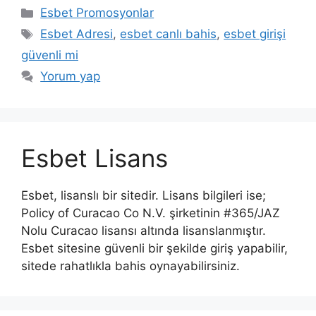
Kategoriler
Esbet Promosyonlar
Etiketler
Esbet Adresi
,
esbet canlı bahis
,
esbet girişi
güvenli mi
Yorum yap
Esbet Lisans
Esbet, lisanslı bir sitedir. Lisans bilgileri ise;
Policy of Curacao Co N.V. şirketinin #365/JAZ
Nolu Curacao lisansı altında lisanslanmıştır.
Esbet sitesine güvenli bir şekilde giriş yapabilir,
sitede rahatlıkla bahis oynayabilirsiniz.