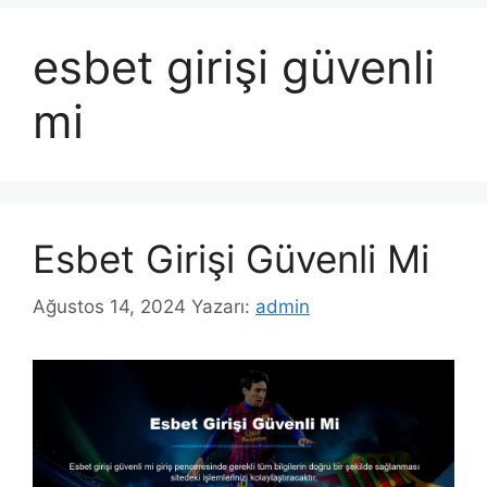
esbet girişi güvenli
mi
Esbet Girişi Güvenli Mi
Ağustos 14, 2024
Yazarı:
admin