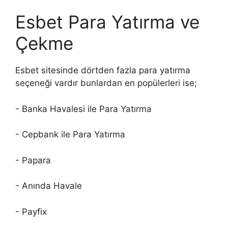
Esbet Para Yatırma ve
Çekme
Esbet sitesinde dörtden fazla para yatırma
seçeneği vardır bunlardan en popülerleri ise;
- Banka Havalesi ile Para Yatırma
- Cepbank ile Para Yatırma
- Papara
- Anında Havale
- Payfix