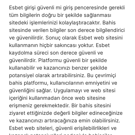
Esbet girişi güvenli mi giriş penceresinde gerekli
tüm bilgilerin doğru bir şekilde sağlanması
sitedeki işlemlerinizi kolaylaştıracaktır. Bahis
sitesinde verilen bilgiler son derece bilgilendirici
ve güvenilirdir. Sonuç olarak Esbet web sitesini
kullanmanın hiçbir sakıncası yoktur. Esbet
kaydolma süreci son derece güvenli ve
güvenilirdir. Platformu güvenli bir şekilde
kullanabilir ve kazancınızı benzer şekilde
potansiyel olarak artırabilirsiniz. Bu çevrimiçi
bahis platformu, kullanıcılarının emniyetini ve
güvenliğini sağlar. Uygulamayı ve web sitesi
içeriğini kullanmadan önce web sitesine
erişmeniz gerekmektedir. Bir bahis sitesini
ziyaret ettiğinizde değerli bilgiler edineceğinize
ve kazancınızı artıracağınıza emin olabilirsiniz.
Esbet web siteleri, güvenli erişilebilirlikleri ve