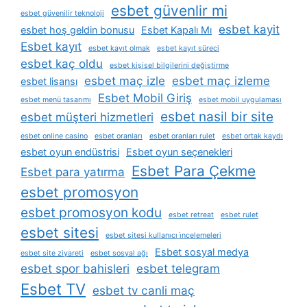
esbet güvenlir mi
esbet güvenilir teknoloji
esbet kayit
esbet hoş geldin bonusu
Esbet Kapalı Mı
Esbet kayıt
esbet kayıt olmak
esbet kayıt süreci
esbet kaç oldu
esbet kişisel bilgilerini değiştirme
esbet maç izle
esbet maç izleme
esbet lisansı
Esbet Mobil Giriş
esbet menü tasarımı
esbet mobil uygulaması
esbet nasil bir site
esbet müşteri hizmetleri
esbet online casino
esbet oranları
esbet oranları rulet
esbet ortak kaydı
esbet oyun endüstrisi
Esbet oyun seçenekleri
Esbet Para Çekme
Esbet para yatırma
esbet promosyon
esbet promosyon kodu
esbet retreat
esbet rulet
esbet sitesi
esbet sitesi kullanıcı i̇ncelemeleri
Esbet sosyal medya
esbet site ziyareti
esbet sosyal ağı
esbet spor bahisleri
esbet telegram
Esbet TV
esbet tv canli maç