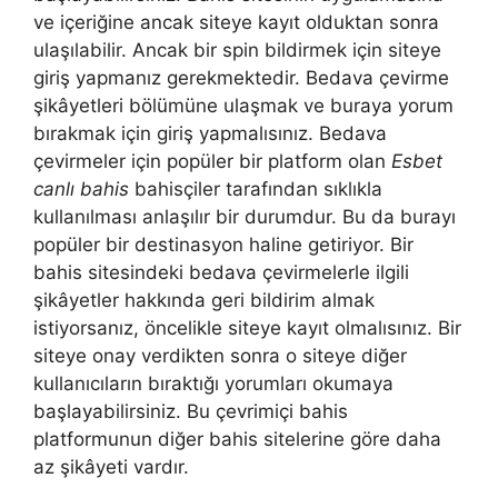
ve içeriğine ancak siteye kayıt olduktan sonra
ulaşılabilir. Ancak bir spin bildirmek için siteye
giriş yapmanız gerekmektedir. Bedava çevirme
şikâyetleri bölümüne ulaşmak ve buraya yorum
bırakmak için giriş yapmalısınız. Bedava
çevirmeler için popüler bir platform olan
Esbet
canlı bahis
bahisçiler tarafından sıklıkla
kullanılması anlaşılır bir durumdur. Bu da burayı
popüler bir destinasyon haline getiriyor. Bir
bahis sitesindeki bedava çevirmelerle ilgili
şikâyetler hakkında geri bildirim almak
istiyorsanız, öncelikle siteye kayıt olmalısınız. Bir
siteye onay verdikten sonra o siteye diğer
kullanıcıların bıraktığı yorumları okumaya
başlayabilirsiniz. Bu çevrimiçi bahis
platformunun diğer bahis sitelerine göre daha
az şikâyeti vardır.