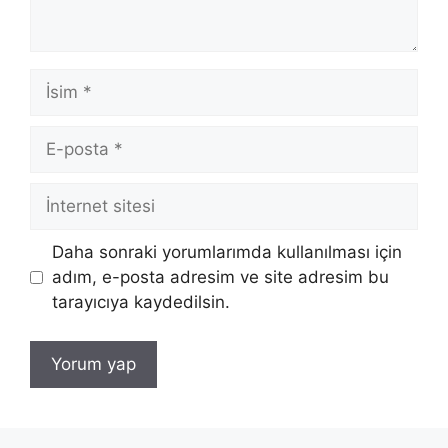
İsim
E-
posta
İnternet
sitesi
Daha sonraki yorumlarımda kullanılması için
adım, e-posta adresim ve site adresim bu
tarayıcıya kaydedilsin.