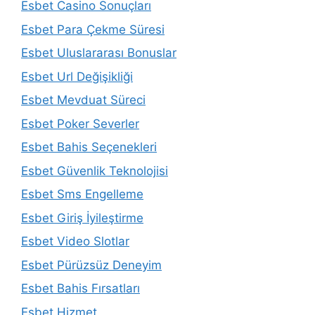
Esbet Casino Sonuçları
Esbet Para Çekme Süresi
Esbet Uluslararası Bonuslar
Esbet Url Değişikliği
Esbet Mevduat Süreci
Esbet Poker Severler
Esbet Bahis Seçenekleri
Esbet Güvenlik Teknolojisi
Esbet Sms Engelleme
Esbet Giriş İyileştirme
Esbet Video Slotlar
Esbet Pürüzsüz Deneyim
Esbet Bahis Fırsatları
Esbet Hizmet