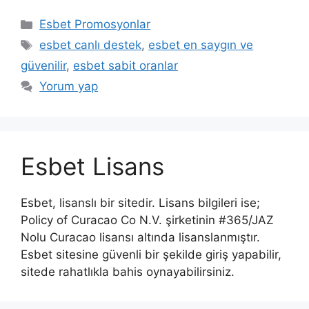
Kategoriler
Esbet Promosyonlar
Etiketler
esbet canlı destek
,
esbet en saygın ve
güvenilir
,
esbet sabit oranlar
Yorum yap
Esbet Lisans
Esbet, lisanslı bir sitedir. Lisans bilgileri ise;
Policy of Curacao Co N.V. şirketinin #365/JAZ
Nolu Curacao lisansı altında lisanslanmıştır.
Esbet sitesine güvenli bir şekilde giriş yapabilir,
sitede rahatlıkla bahis oynayabilirsiniz.