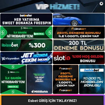
×
Esbet GİRİŞ İÇİN TIKLAYINIZ!