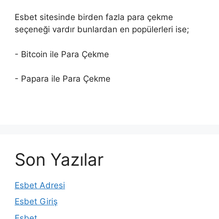
Esbet sitesinde birden fazla para çekme
seçeneği vardır bunlardan en popülerleri ise;
- Bitcoin ile Para Çekme
- Papara ile Para Çekme
Son Yazılar
Esbet Adresi
Esbet Giriş
Esbet