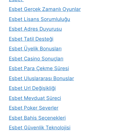
Esbet Gerçek Zamanlı Oyunlar
Esbet Lisans Sorumluluğu
Esbet Adres Duyurusu
Esbet Tatil Desteği
Esbet Üyelik Bonusları
Esbet Casino Sonuçları
Esbet Para Çekme Süresi
Esbet Uluslararası Bonuslar
Esbet Url Değişikliği
Esbet Mevduat Süreci
Esbet Poker Severler
Esbet Bahis Seçenekleri
Esbet Güvenlik Teknolojisi