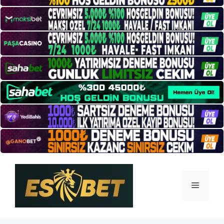
İçeriğe
atla
Menü