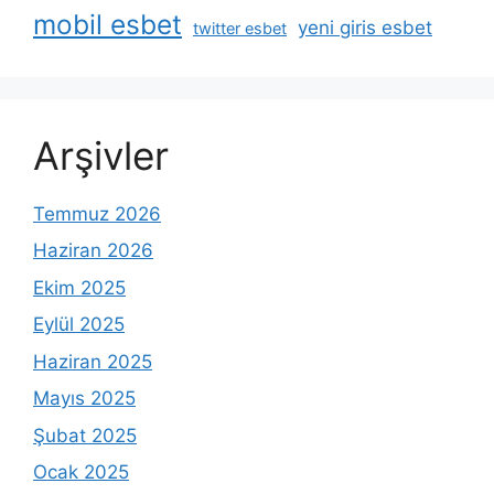
mobil esbet
yeni giris esbet
twitter esbet
Arşivler
Temmuz 2026
Haziran 2026
Ekim 2025
Eylül 2025
Haziran 2025
Mayıs 2025
Şubat 2025
Ocak 2025