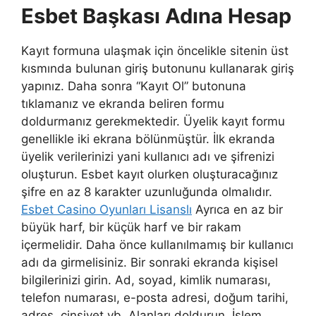
Esbet Başkası Adına Hesap
Kayıt formuna ulaşmak için öncelikle sitenin üst
kısmında bulunan giriş butonunu kullanarak giriş
yapınız. Daha sonra “Kayıt Ol” butonuna
tıklamanız ve ekranda beliren formu
doldurmanız gerekmektedir. Üyelik kayıt formu
genellikle iki ekrana bölünmüştür. İlk ekranda
üyelik verilerinizi yani kullanıcı adı ve şifrenizi
oluşturun. Esbet kayıt olurken oluşturacağınız
şifre en az 8 karakter uzunluğunda olmalıdır.
Esbet Casino Oyunları Lisanslı
Ayrıca en az bir
büyük harf, bir küçük harf ve bir rakam
içermelidir. Daha önce kullanılmamış bir kullanıcı
adı da girmelisiniz. Bir sonraki ekranda kişisel
bilgilerinizi girin. Ad, soyad, kimlik numarası,
telefon numarası, e-posta adresi, doğum tarihi,
adres, cinsiyet vb. Alanları doldurun. İşlem