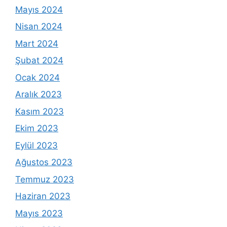
Mayıs 2024
Nisan 2024
Mart 2024
Şubat 2024
Ocak 2024
Aralık 2023
Kasım 2023
Ekim 2023
Eylül 2023
Ağustos 2023
Temmuz 2023
Haziran 2023
Mayıs 2023