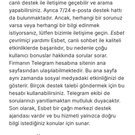
canlı destek ile iletişime geçebilir ve arama
yapabilirsiniz. Ayrıca 7/24 e-posta destek hattı
da bulunmaktadır. Ancak, herhangi bir sorunuz
varsa veya herhangi bir bilgi edinmek
istiyorsanız, lütfen bizimle iletişime geçin.
Esbet
çevrimiçi yardımı
Esbet, canlı sohbet ile kaliteli
etkinliklerde başarılıdır, bu nedenle çoğu
kullanıcı bonuslar hakkında sorular sorar.
Firmanın Telegram hesabına sitenin ana
sayfasından ulaşılabilmektedir. Bu ana sayfa
aynı zamanda sosyal medyadaki etkinliğinizi de
gösterir. Birçok destek talebi göndermek için bu
hesabı kullanabilirsiniz. Telegram ekibi de
sorularınızı yanıtlamaktan mutluluk duyacaktır.
Son olarak, Esbet bir çağrı merkezi destek
ajandası vardır ve bu hizmeti yalnızca doğru
bilgi istediğiniz konular için sunar.