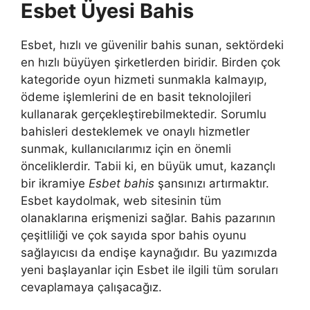
Esbet Üyesi Bahis
Esbet, hızlı ve güvenilir bahis sunan, sektördeki
en hızlı büyüyen şirketlerden biridir. Birden çok
kategoride oyun hizmeti sunmakla kalmayıp,
ödeme işlemlerini de en basit teknolojileri
kullanarak gerçekleştirebilmektedir. Sorumlu
bahisleri desteklemek ve onaylı hizmetler
sunmak, kullanıcılarımız için en önemli
önceliklerdir. Tabii ki, en büyük umut, kazançlı
bir ikramiye
Esbet bahis
şansınızı artırmaktır.
Esbet kaydolmak, web sitesinin tüm
olanaklarına erişmenizi sağlar. Bahis pazarının
çeşitliliği ve çok sayıda spor bahis oyunu
sağlayıcısı da endişe kaynağıdır. Bu yazımızda
yeni başlayanlar için Esbet ile ilgili tüm soruları
cevaplamaya çalışacağız.