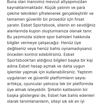
Buna olan inancımız mevcut altyapımızdan
kaynaklanmaktadır. Küçük yatırım ve para
çekme teknikleri şifrelenerek gerçekleştirilir ve
tamamen güvenilir bir prosedür için fırsat
yaratır. Esbet Sportsbook, sitenin en sevdiğiniz
alanlarında kupon oluşturmanıza olanak tanır.
Bu yazımızda sizlere spor bahisleri hakkında
bilgiler vermeye çalışacağız. Henüz üye
değilseniz veya henüz bahis oynamadıysanız
önceden kontrol edebilirsiniz. Esbet
Sportsbook’tan aldığınız bilgileri başka bir kişi
adına Esbet hesap açmak ve daha uygun
işlemler yapmak için kullanabilirsiniz. Yaptırım
uygulanan ve güvenilir platformların sayısı
arttıkça, oyuncular yalnızca tek bir platformda
üye almak isteyebilir. Şirketin kalitesinin bir
başka göstergesi de, Esbet hak bahis edenleri
olarak tanımlananların, siteyi sık sık en iyi