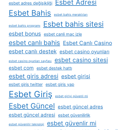
Esbet Adresi
esbet adres değişikliği
Esbet Bahis
esbet bahis meraklıları
Esbet bahis sitesi
esbet bahis programı
esbet bonus
esbet canli maç izle
esbet canlı bahis
Esbet Canlı Casino
esbet canlı destek
esbet casino oyunları
esbet casino sitesi
esbet casino oyunları sayfası
esbet com
esbet destek hattı
esbet giris adresi
esbet girisi
esbet giris twitter
esbet giris yap
Esbet Giriş
esbet girişi güvenli mi
Esbet Güncel
esbet güncel adres
esbet güncel adresi
esbet güvenilirlik
esbet güvenlir mi
esbet güvenilir teknoloji