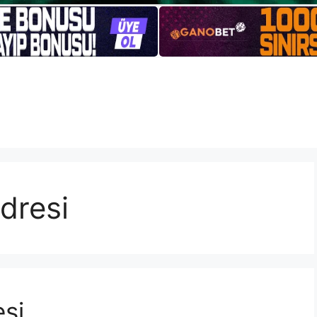
adresi
esi