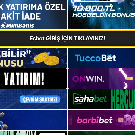
Esbet GİRİŞ İÇİN TIKLAYINIZ!