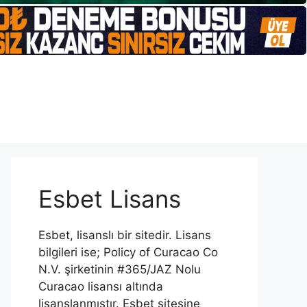
Esbet Lisans
Esbet, lisanslı bir sitedir. Lisans
bilgileri ise; Policy of Curacao Co
N.V. şirketinin #365/JAZ Nolu
Curacao lisansı altında
lisanslanmıştır. Esbet sitesine