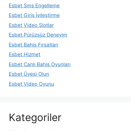
Esbet Sms Engelleme
Esbet Giriş İyileştirme
Esbet Video Slotlar
Esbet Pürüzsüz Deneyim
Esbet Bahis Fırsatları
Esbet Hizmet
Esbet Canlı Bahis Oyunları
Esbet Üyesi Olun
Esbet Video Oyunu
Kategoriler