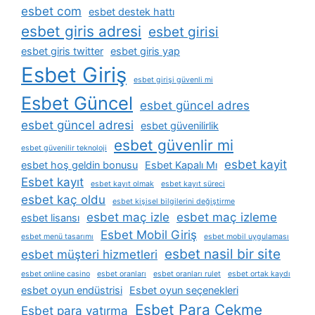
esbet com
esbet destek hattı
esbet giris adresi
esbet girisi
esbet giris twitter
esbet giris yap
Esbet Giriş
esbet girişi güvenli mi
Esbet Güncel
esbet güncel adres
esbet güncel adresi
esbet güvenilirlik
esbet güvenlir mi
esbet güvenilir teknoloji
esbet kayit
esbet hoş geldin bonusu
Esbet Kapalı Mı
Esbet kayıt
esbet kayıt olmak
esbet kayıt süreci
esbet kaç oldu
esbet kişisel bilgilerini değiştirme
esbet maç izle
esbet maç izleme
esbet lisansı
Esbet Mobil Giriş
esbet menü tasarımı
esbet mobil uygulaması
esbet nasil bir site
esbet müşteri hizmetleri
esbet online casino
esbet oranları
esbet oranları rulet
esbet ortak kaydı
esbet oyun endüstrisi
Esbet oyun seçenekleri
Esbet Para Çekme
Esbet para yatırma