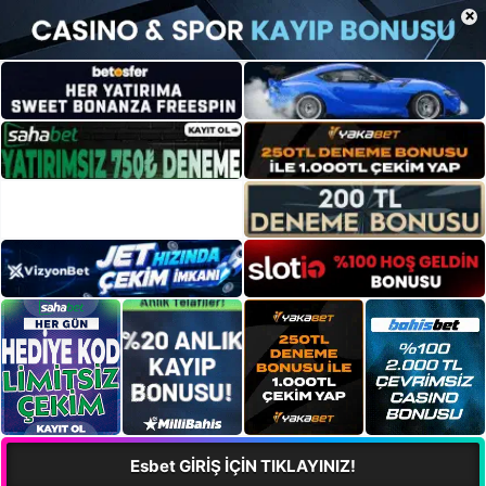
×
Esbet GİRİŞ İÇİN TIKLAYINIZ!