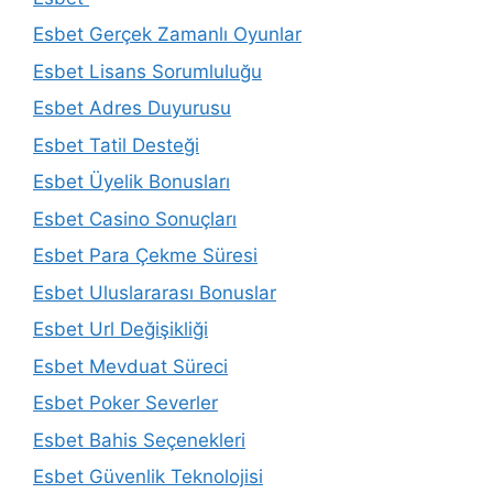
Esbet Gerçek Zamanlı Oyunlar
Esbet Lisans Sorumluluğu
Esbet Adres Duyurusu
Esbet Tatil Desteği
Esbet Üyelik Bonusları
Esbet Casino Sonuçları
Esbet Para Çekme Süresi
Esbet Uluslararası Bonuslar
Esbet Url Değişikliği
Esbet Mevduat Süreci
Esbet Poker Severler
Esbet Bahis Seçenekleri
Esbet Güvenlik Teknolojisi