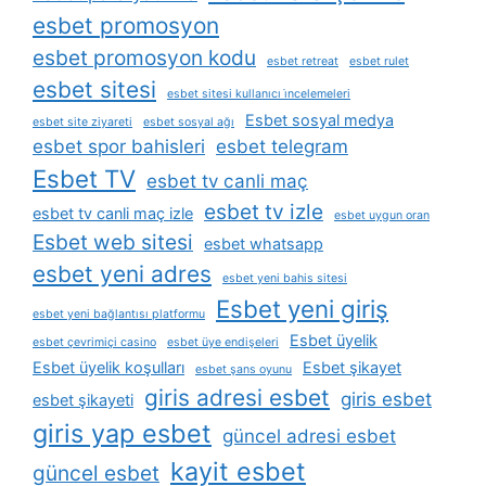
esbet promosyon
esbet promosyon kodu
esbet retreat
esbet rulet
esbet sitesi
esbet sitesi kullanıcı i̇ncelemeleri
Esbet sosyal medya
esbet site ziyareti
esbet sosyal ağı
esbet spor bahisleri
esbet telegram
Esbet TV
esbet tv canli maç
esbet tv izle
esbet tv canli maç izle
esbet uygun oran
Esbet web sitesi
esbet whatsapp
esbet yeni adres
esbet yeni bahis sitesi
Esbet yeni giriş
esbet yeni bağlantısı platformu
Esbet üyelik
esbet çevrimiçi casino
esbet üye endişeleri
Esbet üyelik koşulları
Esbet şikayet
esbet şans oyunu
giris adresi esbet
giris esbet
esbet şikayeti
giris yap esbet
güncel adresi esbet
kayit esbet
güncel esbet