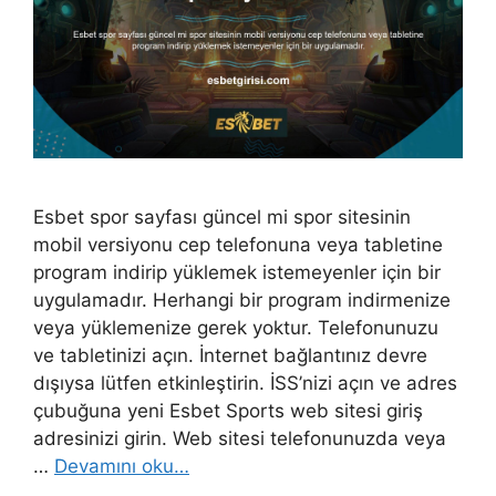
Esbet spor sayfası güncel mi spor sitesinin
mobil versiyonu cep telefonuna veya tabletine
program indirip yüklemek istemeyenler için bir
uygulamadır. Herhangi bir program indirmenize
veya yüklemenize gerek yoktur. Telefonunuzu
ve tabletinizi açın. İnternet bağlantınız devre
dışıysa lütfen etkinleştirin. İSS’nizi açın ve adres
çubuğuna yeni Esbet Sports web sitesi giriş
adresinizi girin. Web sitesi telefonunuzda veya
…
Devamını oku…