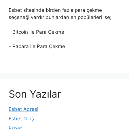
Esbet sitesinde birden fazla para çekme
seçeneği vardır bunlardan en popülerleri ise;
- Bitcoin ile Para Çekme
- Papara ile Para Çekme
Son Yazılar
Esbet Adresi
Esbet Giriş
Esbet