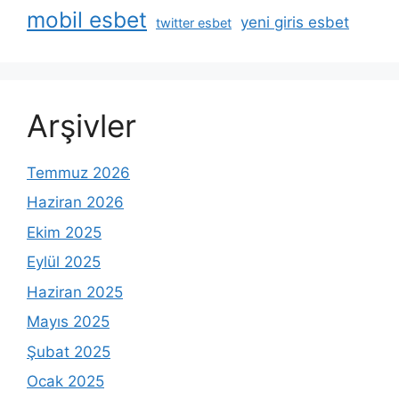
mobil esbet
yeni giris esbet
twitter esbet
Arşivler
Temmuz 2026
Haziran 2026
Ekim 2025
Eylül 2025
Haziran 2025
Mayıs 2025
Şubat 2025
Ocak 2025