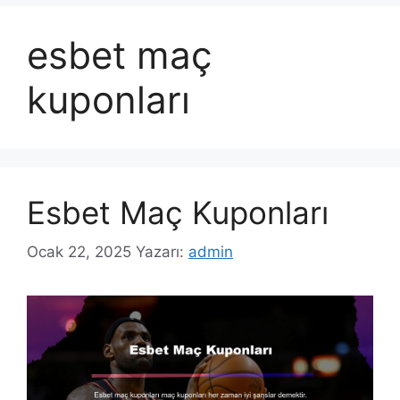
esbet maç
kuponları
Esbet Maç Kuponları
Ocak 22, 2025
Yazarı:
admin