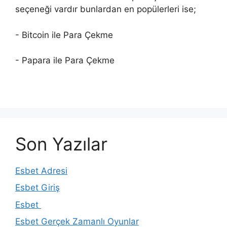
seçeneği vardır bunlardan en popülerleri ise;
- Bitcoin ile Para Çekme
- Papara ile Para Çekme
Son Yazılar
Esbet Adresi
Esbet Giriş
Esbet
Esbet Gerçek Zamanlı Oyunlar