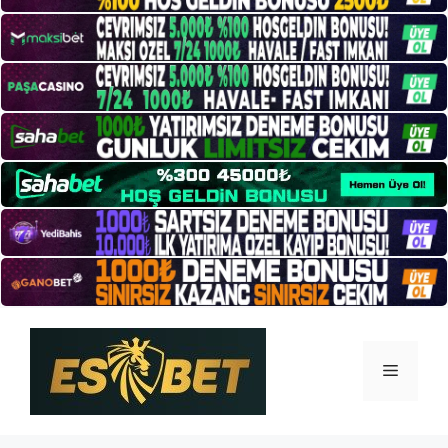
İçeriğe
atla
Menü