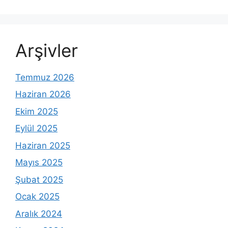
Arşivler
Temmuz 2026
Haziran 2026
Ekim 2025
Eylül 2025
Haziran 2025
Mayıs 2025
Şubat 2025
Ocak 2025
Aralık 2024