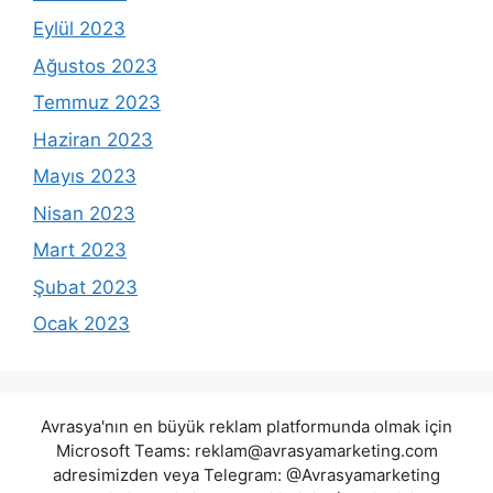
Eylül 2023
Ağustos 2023
Temmuz 2023
Haziran 2023
Mayıs 2023
Nisan 2023
Mart 2023
Şubat 2023
Ocak 2023
Avrasya'nın en büyük reklam platformunda olmak için
Microsoft Teams:
reklam@avrasyamarketing.com
adresimizden veya Telegram: @Avrasyamarketing