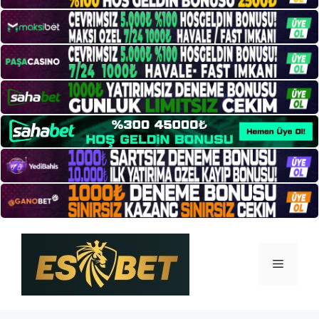
İçeriğe
atla
Menü