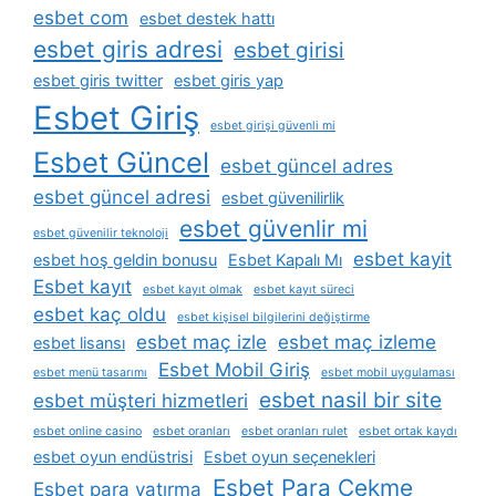
esbet com
esbet destek hattı
esbet giris adresi
esbet girisi
esbet giris twitter
esbet giris yap
Esbet Giriş
esbet girişi güvenli mi
Esbet Güncel
esbet güncel adres
esbet güncel adresi
esbet güvenilirlik
esbet güvenlir mi
esbet güvenilir teknoloji
esbet kayit
esbet hoş geldin bonusu
Esbet Kapalı Mı
Esbet kayıt
esbet kayıt olmak
esbet kayıt süreci
esbet kaç oldu
esbet kişisel bilgilerini değiştirme
esbet maç izle
esbet maç izleme
esbet lisansı
Esbet Mobil Giriş
esbet menü tasarımı
esbet mobil uygulaması
esbet nasil bir site
esbet müşteri hizmetleri
esbet online casino
esbet oranları
esbet oranları rulet
esbet ortak kaydı
esbet oyun endüstrisi
Esbet oyun seçenekleri
Esbet Para Çekme
Esbet para yatırma