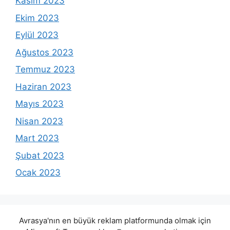
Kasım 2023
Ekim 2023
Eylül 2023
Ağustos 2023
Temmuz 2023
Haziran 2023
Mayıs 2023
Nisan 2023
Mart 2023
Şubat 2023
Ocak 2023
Avrasya'nın en büyük reklam platformunda olmak için