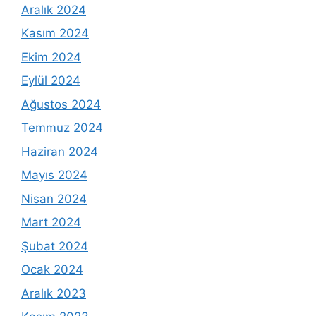
Aralık 2024
Kasım 2024
Ekim 2024
Eylül 2024
Ağustos 2024
Temmuz 2024
Haziran 2024
Mayıs 2024
Nisan 2024
Mart 2024
Şubat 2024
Ocak 2024
Aralık 2023