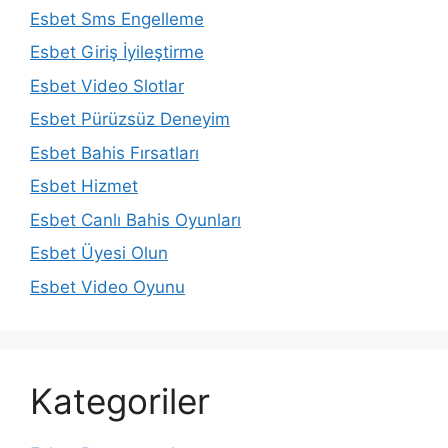
Esbet Sms Engelleme
Esbet Giriş İyileştirme
Esbet Video Slotlar
Esbet Pürüzsüz Deneyim
Esbet Bahis Fırsatları
Esbet Hizmet
Esbet Canlı Bahis Oyunları
Esbet Üyesi Olun
Esbet Video Oyunu
Kategoriler