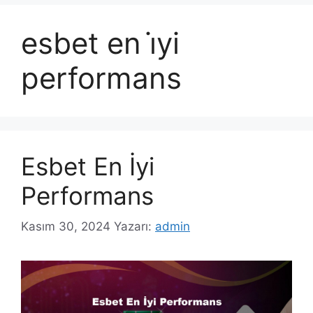
esbet en i̇yi
performans
Esbet En İyi
Performans
Kasım 30, 2024
Yazarı:
admin