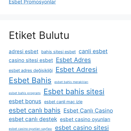
Esbet Promosyonlar
Etiket Bulutu
canli esbet
adresi esbet
bahis sitesi esbet
Esbet Adres
casino sitesi esbet
Esbet Adresi
esbet adres değişikliği
Esbet Bahis
esbet bahis meraklıları
Esbet bahis sitesi
esbet bahis programı
esbet bonus
esbet canli maç izle
esbet canlı bahis
Esbet Canlı Casino
esbet canlı destek
esbet casino oyunları
esbet casino sitesi
esbet casino oyunları sayfası