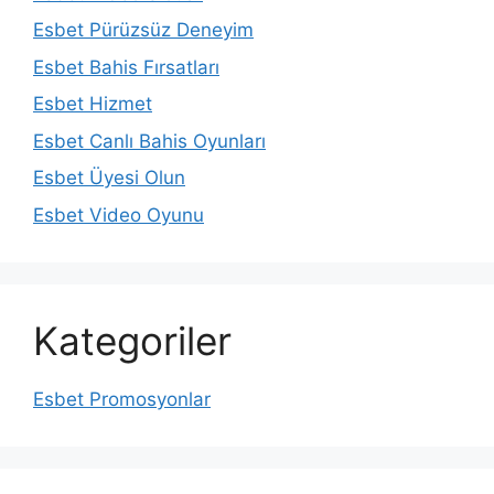
Esbet Pürüzsüz Deneyim
Esbet Bahis Fırsatları
Esbet Hizmet
Esbet Canlı Bahis Oyunları
Esbet Üyesi Olun
Esbet Video Oyunu
Kategoriler
Esbet Promosyonlar