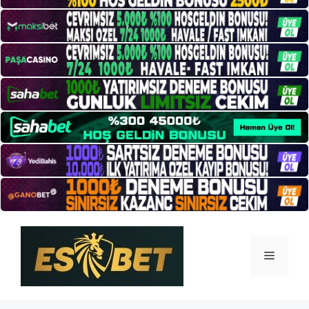
İçeriğe
atla
Menü