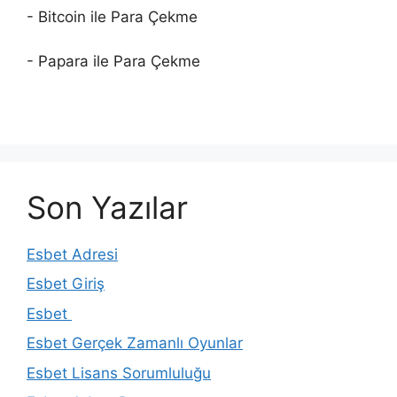
- Bitcoin ile Para Çekme
- Papara ile Para Çekme
Son Yazılar
Esbet Adresi
Esbet Giriş
Esbet
Esbet Gerçek Zamanlı Oyunlar
Esbet Lisans Sorumluluğu