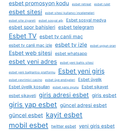
esbet promosyon kodu
esbet retreat
esbet rulet
esbet sitesi
esbet sitesi kullanıcı i̇ncelemeleri
Esbet sosyal medya
esbet site ziyareti
esbet sosyal ağı
esbet spor bahisleri
esbet telegram
Esbet TV
esbet tv canli maç
esbet tv izle
esbet tv canli maç izle
esbet uygun oran
Esbet web sitesi
esbet whatsapp
esbet yeni adres
esbet yeni bahis sitesi
Esbet yeni giriş
esbet yeni bağlantısı platformu
Esbet üyelik
esbet çevrimiçi casino
esbet üye endişeleri
Esbet üyelik koşulları
Esbet şikayet
esbet şans oyunu
giris adresi esbet
giris esbet
esbet şikayeti
giris yap esbet
güncel adresi esbet
kayit esbet
güncel esbet
mobil esbet
yeni giris esbet
twitter esbet