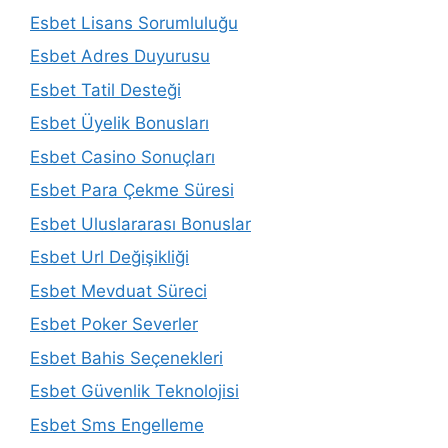
Esbet Lisans Sorumluluğu
Esbet Adres Duyurusu
Esbet Tatil Desteği
Esbet Üyelik Bonusları
Esbet Casino Sonuçları
Esbet Para Çekme Süresi
Esbet Uluslararası Bonuslar
Esbet Url Değişikliği
Esbet Mevduat Süreci
Esbet Poker Severler
Esbet Bahis Seçenekleri
Esbet Güvenlik Teknolojisi
Esbet Sms Engelleme