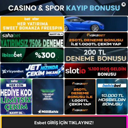
×
Esbet GİRİŞ İÇİN TIKLAYINIZ!