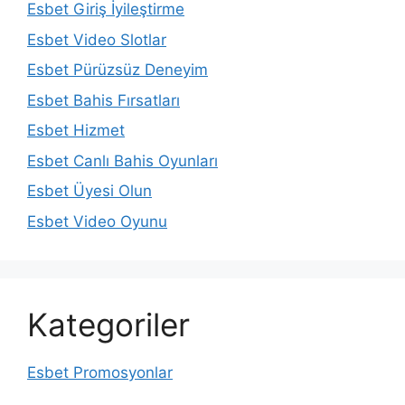
Esbet Giriş İyileştirme
Esbet Video Slotlar
Esbet Pürüzsüz Deneyim
Esbet Bahis Fırsatları
Esbet Hizmet
Esbet Canlı Bahis Oyunları
Esbet Üyesi Olun
Esbet Video Oyunu
Kategoriler
Esbet Promosyonlar