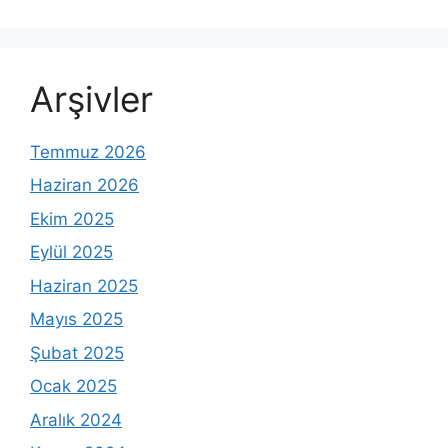
Arşivler
Temmuz 2026
Haziran 2026
Ekim 2025
Eylül 2025
Haziran 2025
Mayıs 2025
Şubat 2025
Ocak 2025
Aralık 2024