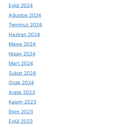
Eylül 2024
Ağustos 2024
Temmuz 2024
Haziran 2024
Mayıs 2024
Nisan 2024
Mart 2024
Şubat 2024
Ocak 2024
Aralık 2023
Kasım 2023
Ekim 2023
Eylül 2023