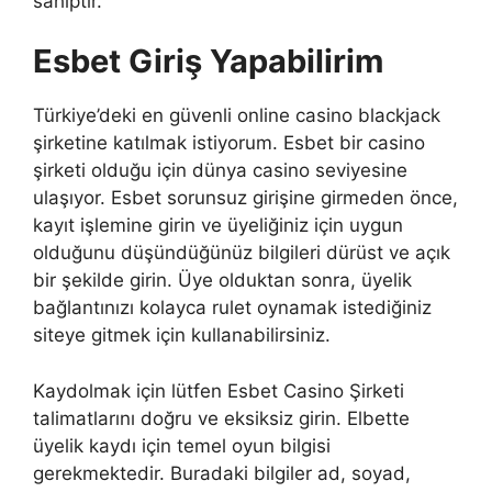
sahiptir.
Esbet Giriş Yapabilirim
Türkiye’deki en güvenli online casino blackjack
şirketine katılmak istiyorum. Esbet bir casino
şirketi olduğu için dünya casino seviyesine
ulaşıyor. Esbet sorunsuz girişine girmeden önce,
kayıt işlemine girin ve üyeliğiniz için uygun
olduğunu düşündüğünüz bilgileri dürüst ve açık
bir şekilde girin. Üye olduktan sonra, üyelik
bağlantınızı kolayca rulet oynamak istediğiniz
siteye gitmek için kullanabilirsiniz.
Kaydolmak için lütfen Esbet Casino Şirketi
talimatlarını doğru ve eksiksiz girin. Elbette
üyelik kaydı için temel oyun bilgisi
gerekmektedir. Buradaki bilgiler ad, soyad,