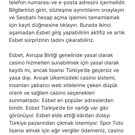
telefon numarası ve e-posta adresini içermelidir.
Bilgilerinizi girin, sözleşme ayrıntılarını onaylayın
ve Seobahi hesap açma işlemini tamamlamak
için kayıt düğmesine tıklayın. Burada ikinci
aşamadan
Esbet giriş yapabilirim
aktifiz ve artık
Esbet sürprizinin tadını çıkarabiliriz.
Esbet, Avrupa Birliği genelinde yasal olarak
casino hizmetleri sunabilmek için yasal olarak
kayıtlı mı, ancak lisansı Türkiye’de geçersiz ve
yasa dışı. Ancak ülkemizdeki casino sistemi,
insanları yabancı web sitelerine çeken düşük
oranlı ve sağlam casino seçenekleri
sunmaktadır. Esbet en popüler adreslerden
biridir. Esbet Türkiye’de bir varlığı var gibi
görünüyor. Esbet elde ettiği kârdan dolayı
Türkiye pazarından çıkmak istemiyor. Spor Toto
lisansı almak için ağır vergiler ödemeniz, casino