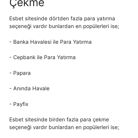
Çekme
Esbet sitesinde dörtden fazla para yatırma
seçeneği vardır bunlardan en popülerleri ise;
- Banka Havalesi ile Para Yatırma
- Cepbank ile Para Yatırma
- Papara
- Anında Havale
- Payfix
Esbet sitesinde birden fazla para çekme
seçeneği vardır bunlardan en popülerleri ise;