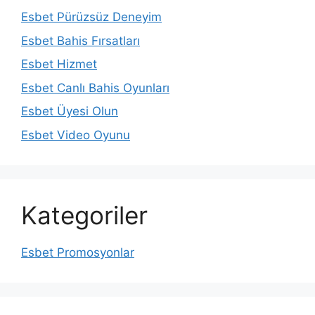
Esbet Pürüzsüz Deneyim
Esbet Bahis Fırsatları
Esbet Hizmet
Esbet Canlı Bahis Oyunları
Esbet Üyesi Olun
Esbet Video Oyunu
Kategoriler
Esbet Promosyonlar