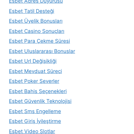
Esbet Adres Duyurusu
Esbet Tatil Desteği
Esbet Üyelik Bonusları
Esbet Casino Sonuçları
Esbet Para Çekme Süresi
Esbet Uluslararası Bonuslar
Esbet Url Değişikliği
Esbet Mevduat Süreci
Esbet Poker Severler
Esbet Bahis Seçenekleri
Esbet Güvenlik Teknolojisi
Esbet Sms Engelleme
Esbet Giriş İyileştirme
Esbet Video Slotlar