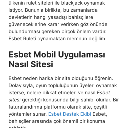
ülkenin rulet siteleri ile blackjack oynamak
istiyor. Bununla birlikte, bu zamanlarda
devletlerin hangi yasadışı bahisçilere
güveneceklerine karar verirken göz önünde
bulundurması gereken birçok önlem vardır.
Esbet Ruleti oynamaktan memnun değilim.
Esbet Mobil Uygulaması
Nasıl Sitesi
Esbet neden harika bir site olduğunu öğrenin.
Dolayısıyla, oyun topluluğunun üyeleri oynamak
isterse, nelere dikkat etmeleri ve nasıl
Esbet
sitesi
gerektiği konusunda bilgi sahibi olurlar. Bir
faturalandırma platformu olarak site, çeşitli
yöntemler sunar.
Esbet Destek Ekibi
Esbet,
bahisçiler arasında çok önemli bir konuma