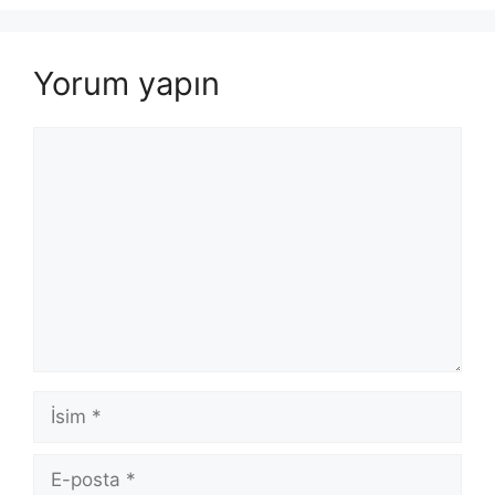
Yorum yapın
Yorum
İsim
E-
posta