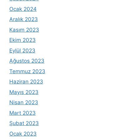
Ocak 2024
Aralık 2023
Kasım 2023
Ekim 2023
Eylül 2023
Ağustos 2023
Temmuz 2023
Haziran 2023
Mayıs 2023
Nisan 2023
Mart 2023
Şubat 2023
Ocak 2023