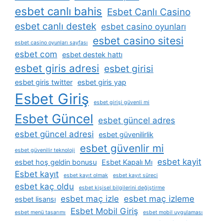
esbet canlı bahis
Esbet Canlı Casino
esbet canlı destek
esbet casino oyunları
esbet casino sitesi
esbet casino oyunları sayfası
esbet com
esbet destek hattı
esbet giris adresi
esbet girisi
esbet giris twitter
esbet giris yap
Esbet Giriş
esbet girişi güvenli mi
Esbet Güncel
esbet güncel adres
esbet güncel adresi
esbet güvenilirlik
esbet güvenlir mi
esbet güvenilir teknoloji
esbet kayit
esbet hoş geldin bonusu
Esbet Kapalı Mı
Esbet kayıt
esbet kayıt olmak
esbet kayıt süreci
esbet kaç oldu
esbet kişisel bilgilerini değiştirme
esbet maç izle
esbet maç izleme
esbet lisansı
Esbet Mobil Giriş
esbet menü tasarımı
esbet mobil uygulaması