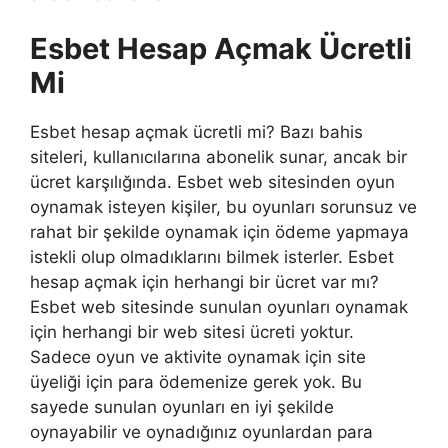
Esbet Hesap Açmak Ücretli
Mi
Esbet hesap açmak ücretli mi? Bazı bahis
siteleri, kullanıcılarına abonelik sunar, ancak bir
ücret karşılığında. Esbet web sitesinden oyun
oynamak isteyen kişiler, bu oyunları sorunsuz ve
rahat bir şekilde oynamak için ödeme yapmaya
istekli olup olmadıklarını bilmek isterler. Esbet
hesap açmak için herhangi bir ücret var mı?
Esbet web sitesinde sunulan oyunları oynamak
için herhangi bir web sitesi ücreti yoktur.
Sadece oyun ve aktivite oynamak için site
üyeliği için para ödemenize gerek yok. Bu
sayede sunulan oyunları en iyi şekilde
oynayabilir ve oynadığınız oyunlardan para