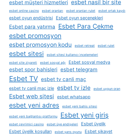
esbet nasil bir site
esbet müşteri hizmetleri
esbet online casino
esbet oranları
esbet oranları rulet
esbet ortak kaydı
esbet oyun endüstrisi
Esbet oyun seçenekleri
Esbet Para Çekme
Esbet para yatırma
esbet promosyon
esbet promosyon kodu
esbet retreat
esbet rulet
esbet sitesi
esbet sitesi kullanıcı i̇ncelemeleri
Esbet sosyal medya
esbet site ziyareti
esbet sosyal ağı
esbet spor bahisleri
esbet telegram
Esbet TV
esbet tv canli maç
esbet tv izle
esbet tv canli maç izle
esbet uygun oran
Esbet web sitesi
esbet whatsapp
esbet yeni adres
esbet yeni bahis sitesi
Esbet yeni giriş
esbet yeni bağlantısı platformu
Esbet üyelik
esbet çevrimiçi casino
esbet üye endişeleri
Esbet üyelik koşulları
Esbet şikayet
esbet şans oyunu