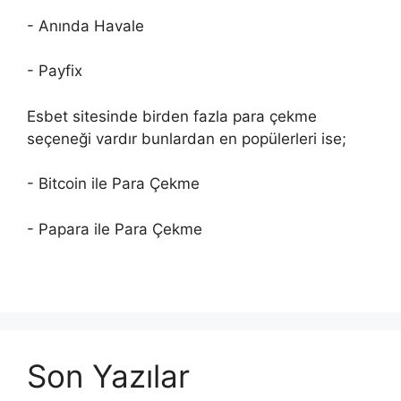
- Anında Havale
- Payfix
Esbet sitesinde birden fazla para çekme
seçeneği vardır bunlardan en popülerleri ise;
- Bitcoin ile Para Çekme
- Papara ile Para Çekme
Son Yazılar