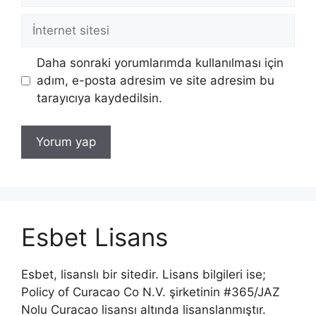
İnternet
sitesi
Daha sonraki yorumlarımda kullanılması için
adım, e-posta adresim ve site adresim bu
tarayıcıya kaydedilsin.
Esbet Lisans
Esbet, lisanslı bir sitedir. Lisans bilgileri ise;
Policy of Curacao Co N.V. şirketinin #365/JAZ
Nolu Curacao lisansı altında lisanslanmıştır.