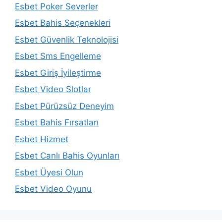
Esbet Poker Severler
Esbet Bahis Seçenekleri
Esbet Güvenlik Teknolojisi
Esbet Sms Engelleme
Esbet Giriş İyileştirme
Esbet Video Slotlar
Esbet Pürüzsüz Deneyim
Esbet Bahis Fırsatları
Esbet Hizmet
Esbet Canlı Bahis Oyunları
Esbet Üyesi Olun
Esbet Video Oyunu