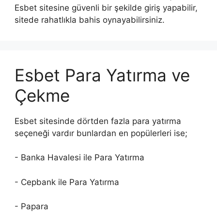
Esbet sitesine güvenli bir şekilde giriş yapabilir,
sitede rahatlıkla bahis oynayabilirsiniz.
Esbet Para Yatırma ve
Çekme
Esbet sitesinde dörtden fazla para yatırma
seçeneği vardır bunlardan en popülerleri ise;
- Banka Havalesi ile Para Yatırma
- Cepbank ile Para Yatırma
- Papara