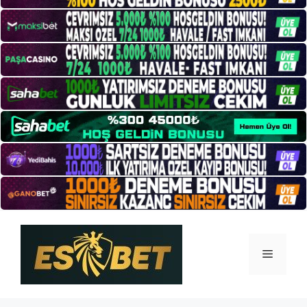
İçeriğe
atla
Menü