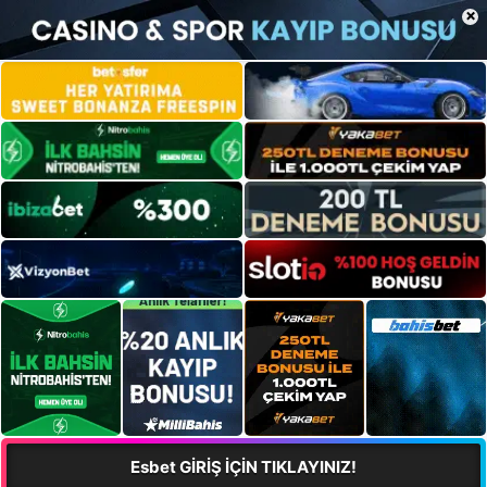
×
Esbet GİRİŞ İÇİN TIKLAYINIZ!