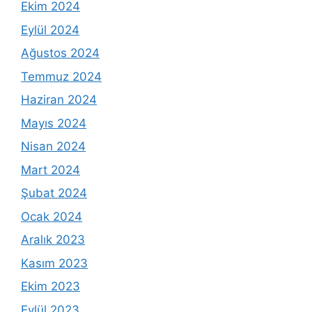
Ekim 2024
Eylül 2024
Ağustos 2024
Temmuz 2024
Haziran 2024
Mayıs 2024
Nisan 2024
Mart 2024
Şubat 2024
Ocak 2024
Aralık 2023
Kasım 2023
Ekim 2023
Eylül 2023