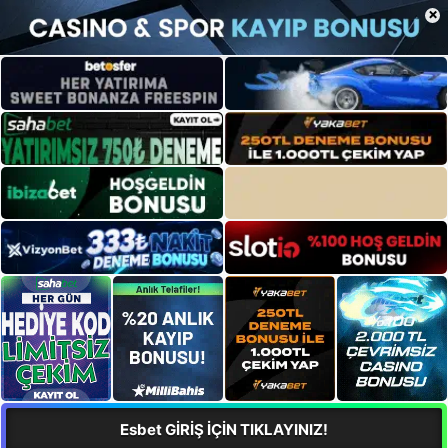
×
Esbet GİRİŞ İÇİN TIKLAYINIZ!