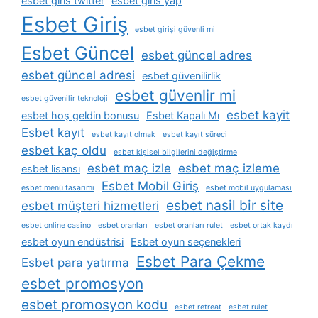
esbet giris twitter
esbet giris yap
Esbet Giriş
esbet girişi güvenli mi
Esbet Güncel
esbet güncel adres
esbet güncel adresi
esbet güvenilirlik
esbet güvenlir mi
esbet güvenilir teknoloji
esbet kayit
esbet hoş geldin bonusu
Esbet Kapalı Mı
Esbet kayıt
esbet kayıt olmak
esbet kayıt süreci
esbet kaç oldu
esbet kişisel bilgilerini değiştirme
esbet maç izle
esbet maç izleme
esbet lisansı
Esbet Mobil Giriş
esbet menü tasarımı
esbet mobil uygulaması
esbet nasil bir site
esbet müşteri hizmetleri
esbet online casino
esbet oranları
esbet oranları rulet
esbet ortak kaydı
esbet oyun endüstrisi
Esbet oyun seçenekleri
Esbet Para Çekme
Esbet para yatırma
esbet promosyon
esbet promosyon kodu
esbet retreat
esbet rulet