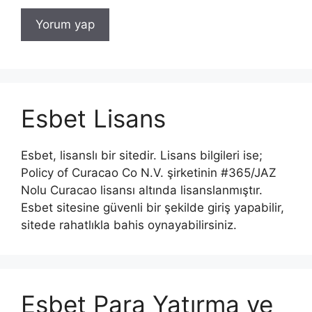
Esbet Lisans
Esbet, lisanslı bir sitedir. Lisans bilgileri ise;
Policy of Curacao Co N.V. şirketinin #365/JAZ
Nolu Curacao lisansı altında lisanslanmıştır.
Esbet sitesine güvenli bir şekilde giriş yapabilir,
sitede rahatlıkla bahis oynayabilirsiniz.
Esbet Para Yatırma ve