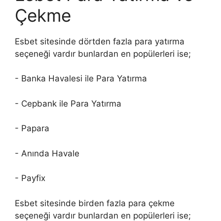
Çekme
Esbet sitesinde dörtden fazla para yatırma
seçeneği vardır bunlardan en popülerleri ise;
- Banka Havalesi ile Para Yatırma
- Cepbank ile Para Yatırma
- Papara
- Anında Havale
- Payfix
Esbet sitesinde birden fazla para çekme
seçeneği vardır bunlardan en popülerleri ise;