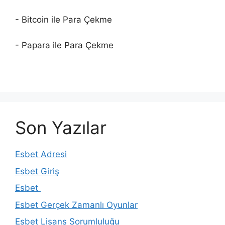
- Bitcoin ile Para Çekme
- Papara ile Para Çekme
Son Yazılar
Esbet Adresi
Esbet Giriş
Esbet
Esbet Gerçek Zamanlı Oyunlar
Esbet Lisans Sorumluluğu