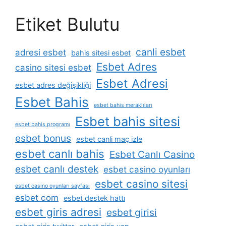
Etiket Bulutu
canli esbet
adresi esbet
bahis sitesi esbet
Esbet Adres
casino sitesi esbet
Esbet Adresi
esbet adres değişikliği
Esbet Bahis
esbet bahis meraklıları
Esbet bahis sitesi
esbet bahis programı
esbet bonus
esbet canli maç izle
esbet canlı bahis
Esbet Canlı Casino
esbet canlı destek
esbet casino oyunları
esbet casino sitesi
esbet casino oyunları sayfası
esbet com
esbet destek hattı
esbet giris adresi
esbet girisi