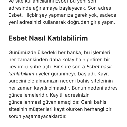
ve site kullanıcılarını Esbet bu yeni son
adresinde ağırlamaya başlayacak. Son adres
Esbet. Hiçbir şey yapmanıza gerek yok, sadece
yeni adresinizi kullanarak doğrudan giriş yapın.
Esbet Nasıl Katılabilirim
Günümüzde ülkedeki her banka, bu işlemleri
her zamankinden daha kolay hale getiren bir
çevrimiçi şube açtı. Bir süre sonra
Esbet nasıl
katılabilirim
üyeler görünmeye başladı. Kayıt
sürecini ele almamızın nedeni bahis sitelerinin
her zaman kayıtlı olmasıdır. Bunun nedeni adres
güncellemeleridir. Kayıtlı adresinizin
güncellenmesi güven amaçlıdır. Canlı bahis
sitesinin müşterileri kayıt olurken herhangi bir
sorun yaşamayacaklardır.