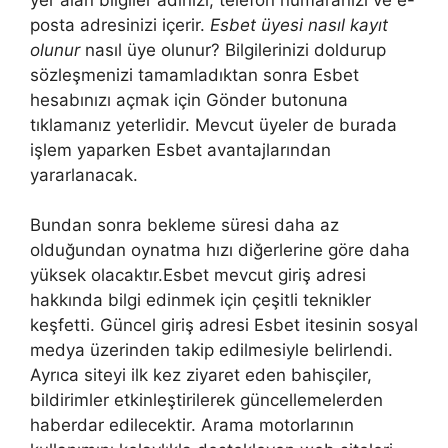
posta adresinizi içerir.
Esbet üyesi nasıl kayıt
olunur
nasıl üye olunur? Bilgilerinizi doldurup
sözleşmenizi tamamladıktan sonra Esbet
hesabınızı açmak için Gönder butonuna
tıklamanız yeterlidir. Mevcut üyeler de burada
işlem yaparken Esbet avantajlarından
yararlanacak.
Bundan sonra bekleme süresi daha az
olduğundan oynatma hızı diğerlerine göre daha
yüksek olacaktır.Esbet mevcut giriş adresi
hakkında bilgi edinmek için çeşitli teknikler
keşfetti. Güncel giriş adresi Esbet itesinin sosyal
medya üzerinden takip edilmesiyle belirlendi.
Ayrıca siteyi ilk kez ziyaret eden bahisçiler,
bildirimler etkinleştirilerek güncellemelerden
haberdar edilecektir. Arama motorlarının