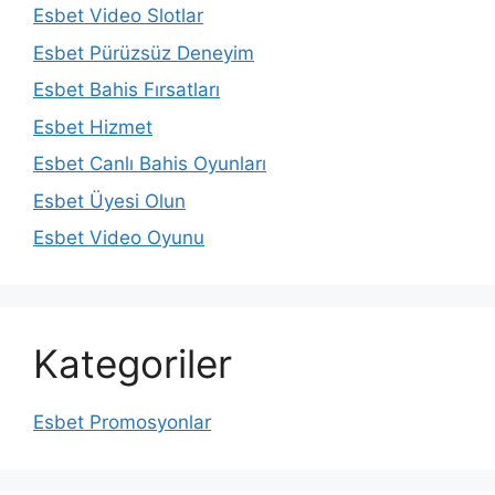
Esbet Video Slotlar
Esbet Pürüzsüz Deneyim
Esbet Bahis Fırsatları
Esbet Hizmet
Esbet Canlı Bahis Oyunları
Esbet Üyesi Olun
Esbet Video Oyunu
Kategoriler
Esbet Promosyonlar