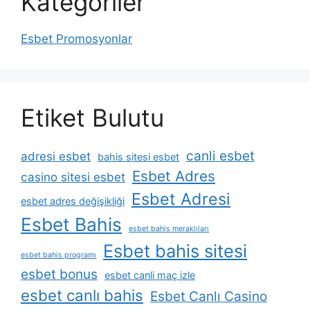
Kategoriler
Esbet Promosyonlar
Etiket Bulutu
canli esbet
adresi esbet
bahis sitesi esbet
Esbet Adres
casino sitesi esbet
Esbet Adresi
esbet adres değişikliği
Esbet Bahis
esbet bahis meraklıları
Esbet bahis sitesi
esbet bahis programı
esbet bonus
esbet canli maç izle
esbet canlı bahis
Esbet Canlı Casino