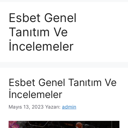
Esbet Genel
Tanıtım Ve
İncelemeler
Esbet Genel Tanıtım Ve
İncelemeler
Mayıs 13, 2023
Yazarı:
admin