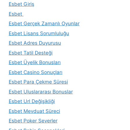
Esbet Giriş
Esbet
Esbet Gerçek Zamanlı Oyunlar
Esbet Lisans Sorumluluğu
Esbet Adres Duyurusu
Esbet Tatil Desteği
Esbet Üyelik Bonusları
Esbet Casino Sonuçları
Esbet Para Çekme Süresi
Esbet Uluslararası Bonuslar
Esbet Url Değişikliği
Esbet Mevduat Süreci
Esbet Poker Severler