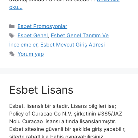
oku…
Kategoriler
Esbet Promosyonlar
Etiketler
Esbet Genel
,
Esbet Genel Tanıtım Ve
İncelemeler
,
Esbet Mevcut Giriş Adresi
Yorum yap
Esbet Lisans
Esbet, lisanslı bir sitedir. Lisans bilgileri ise;
Policy of Curacao Co N.V. şirketinin #365/JAZ
Nolu Curacao lisansı altında lisanslanmıştır.
Esbet sitesine güvenli bir şekilde giriş yapabilir,
sitede rahatlıkla bahis oynayabilirsiniz.