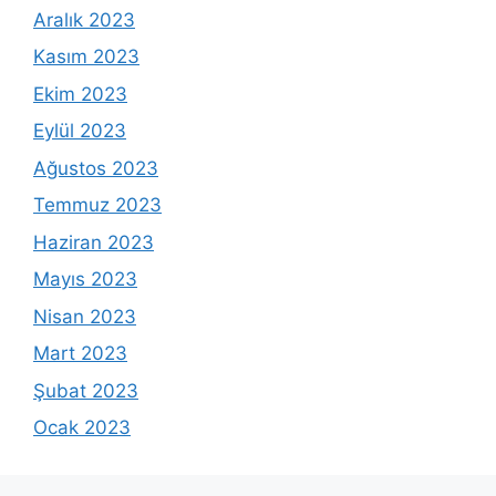
Aralık 2023
Kasım 2023
Ekim 2023
Eylül 2023
Ağustos 2023
Temmuz 2023
Haziran 2023
Mayıs 2023
Nisan 2023
Mart 2023
Şubat 2023
Ocak 2023