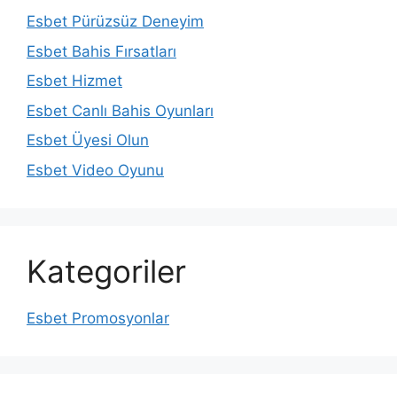
Esbet Pürüzsüz Deneyim
Esbet Bahis Fırsatları
Esbet Hizmet
Esbet Canlı Bahis Oyunları
Esbet Üyesi Olun
Esbet Video Oyunu
Kategoriler
Esbet Promosyonlar