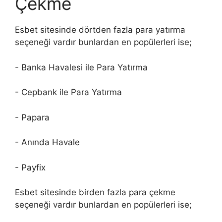
Çekme
Esbet sitesinde dörtden fazla para yatırma
seçeneği vardır bunlardan en popülerleri ise;
- Banka Havalesi ile Para Yatırma
- Cepbank ile Para Yatırma
- Papara
- Anında Havale
- Payfix
Esbet sitesinde birden fazla para çekme
seçeneği vardır bunlardan en popülerleri ise;