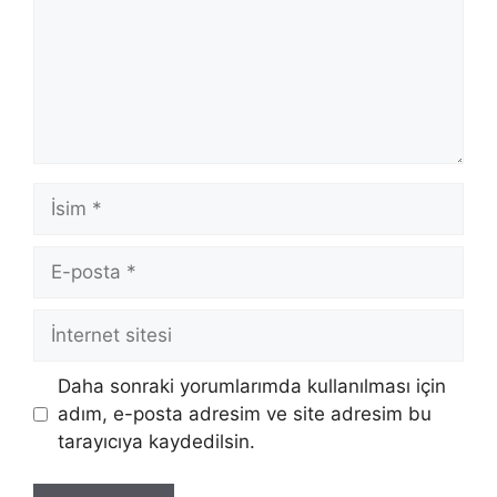
İsim
E-
posta
İnternet
sitesi
Daha sonraki yorumlarımda kullanılması için
adım, e-posta adresim ve site adresim bu
tarayıcıya kaydedilsin.