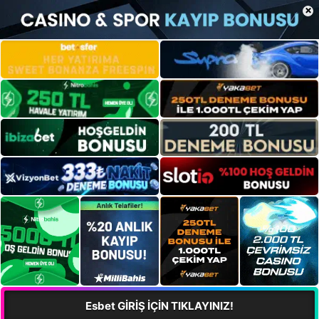
×
Esbet GİRİŞ İÇİN TIKLAYINIZ!